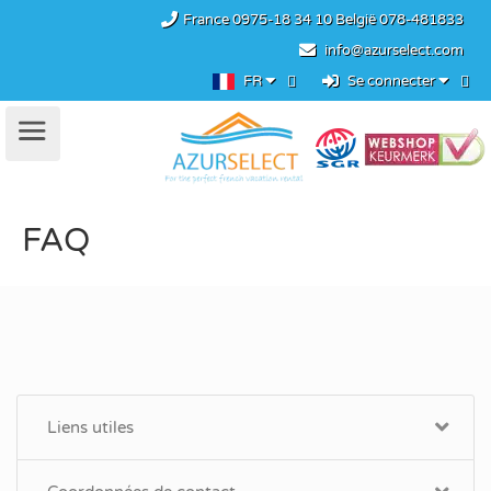
France
0975-18 34 10
België
078-481833
info@azurselect.com
FR
Se connecter
FAQ
Liens utiles