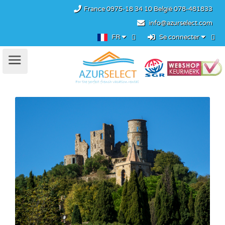
France
0975-18 34 10
België
078-481833
info@azurselect.com
FR
Se connecter