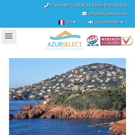
France
0975-18 34 10
België
078-481833
info@azurselect.com
FR
Se connecter