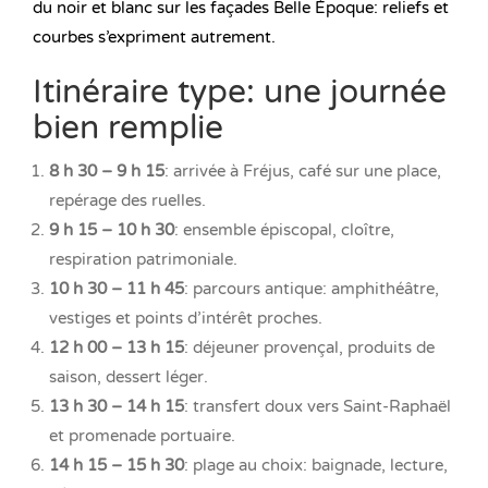
du noir et blanc sur les façades Belle Époque: reliefs et
courbes s’expriment autrement.
Itinéraire type: une journée
bien remplie
8 h 30 – 9 h 15
: arrivée à Fréjus, café sur une place,
repérage des ruelles.
9 h 15 – 10 h 30
: ensemble épiscopal, cloître,
respiration patrimoniale.
10 h 30 – 11 h 45
: parcours antique: amphithéâtre,
vestiges et points d’intérêt proches.
12 h 00 – 13 h 15
: déjeuner provençal, produits de
saison, dessert léger.
13 h 30 – 14 h 15
: transfert doux vers Saint-Raphaël
et promenade portuaire.
14 h 15 – 15 h 30
: plage au choix: baignade, lecture,