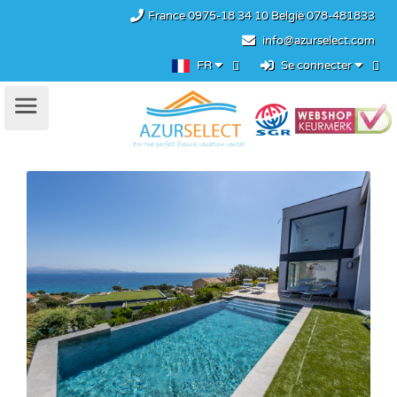
France
0975-18 34 10
België
078-481833
info@azurselect.com
FR
Se connecter