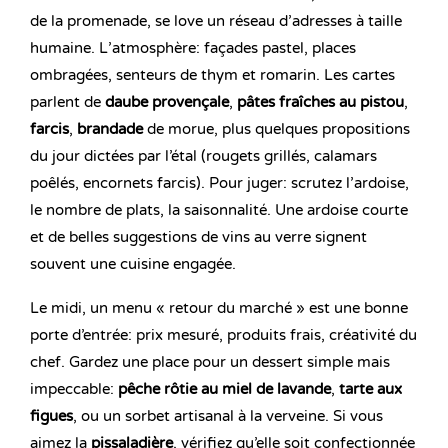
de la promenade, se love un réseau d’adresses à taille
humaine. L’atmosphère: façades pastel, places
ombragées, senteurs de thym et romarin. Les cartes
parlent de
daube provençale
,
pâtes fraîches au pistou
,
farcis
,
brandade
de morue, plus quelques propositions
du jour dictées par l’étal (rougets grillés, calamars
poêlés, encornets farcis). Pour juger: scrutez l’ardoise,
le nombre de plats, la saisonnalité. Une ardoise courte
et de belles suggestions de vins au verre signent
souvent une cuisine engagée.
Le midi, un menu « retour du marché » est une bonne
porte d’entrée: prix mesuré, produits frais, créativité du
chef. Gardez une place pour un dessert simple mais
impeccable:
pêche rôtie au miel de lavande
,
tarte aux
figues
, ou un sorbet artisanal à la verveine. Si vous
aimez la
pissaladière
, vérifiez qu’elle soit confectionnée