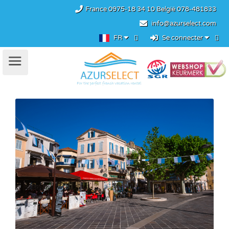
France
0975-18 34 10
België
078-481833
info@azurselect.com
FR
Se connecter