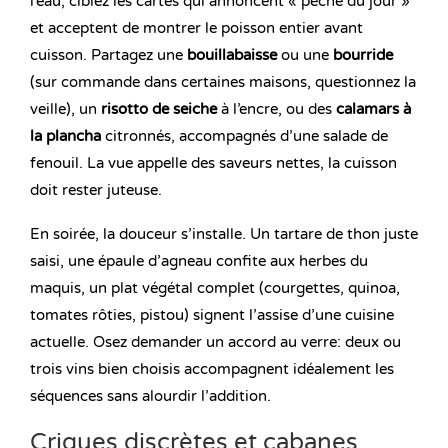
l’eau, ciblez les cartes qui annoncent « pêche du jour »
et acceptent de montrer le poisson entier avant
cuisson. Partagez une
bouillabaisse
ou une
bourride
(sur commande dans certaines maisons, questionnez la
veille), un
risotto de seiche
à l’encre, ou des
calamars à
la plancha
citronnés, accompagnés d’une salade de
fenouil. La vue appelle des saveurs nettes, la cuisson
doit rester juteuse.
En soirée, la douceur s’installe. Un tartare de thon juste
saisi, une épaule d’agneau confite aux herbes du
maquis, un plat végétal complet (courgettes, quinoa,
tomates rôties, pistou) signent l’assise d’une cuisine
actuelle. Osez demander un accord au verre: deux ou
trois vins bien choisis accompagnent idéalement les
séquences sans alourdir l’addition.
Criques discrètes et cabanes