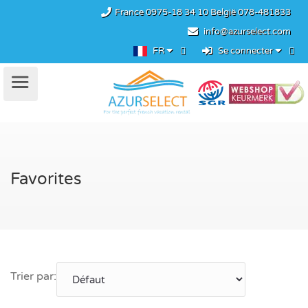
France
0975-18 34 10
België
078-481833
info@azurselect.com
FR
Se connecter
Favorites
Trier par: