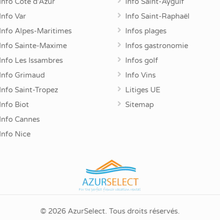
Info Côte d'Azur
Info Saint-Aygulf
Info Var
Info Saint-Raphaël
Info Alpes-Maritimes
Infos plages
Info Sainte-Maxime
Infos gastronomie
Info Les Issambres
Infos golf
Info Grimaud
Info Vins
Info Saint-Tropez
Litiges UE
Info Biot
Sitemap
Info Cannes
Info Nice
© 2026 AzurSelect. Tous droits réservés.