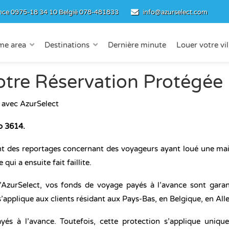
nce
0975-18 34 10
België
078-481833
info@azurselect.com
me area
Destinations
Dernière minute
Louer votre vil
otre Réservation Protégée
 avec AzurSelect
o 3614.
t des reportages concernant des voyageurs ayant loué une mais
ui a ensuite fait faillite.
’AzurSelect, vos fonds de voyage payés à l’avance sont garan
s’applique aux clients résidant aux Pays-Bas, en Belgique, en A
és à l’avance. Toutefois, cette protection s’applique uniqu