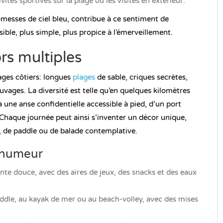
ivités sportives sur la plage ou les visites en extérieur.
messes de ciel bleu, contribue à ce sentiment de
ible, plus simple, plus propice à l’émerveillement.
ors multiples
ages côtiers: longues
plages
de sable, criques secrètes,
uvages. La diversité est telle qu’en quelques kilomètres
une anse confidentielle accessible à pied, d’un port
Chaque journée peut ainsi s’inventer un décor unique,
g, de paddle ou de balade contemplative.
n humeur
ente douce, avec des aires de jeux, des snacks et des eaux
addle, au kayak de mer ou au beach-volley, avec des mises