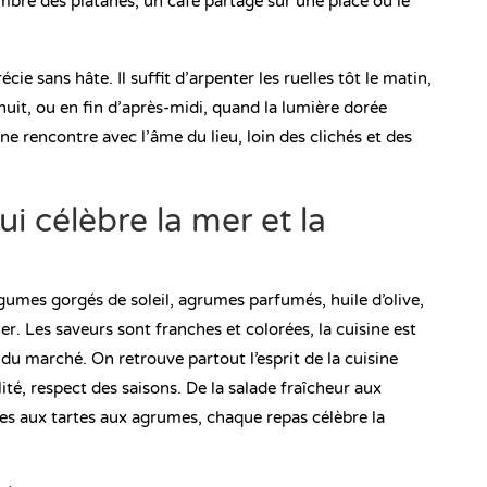
bre des platanes, un café partagé sur une place où le
ie sans hâte. Il suffit d’arpenter les ruelles tôt le matin,
 nuit, ou en fin d’après-midi, quand la lumière dorée
ne rencontre avec l’âme du lieu, loin des clichés et des
i célèbre la mer et la
égumes gorgés de soleil, agrumes parfumés, huile d’olive,
r. Les saveurs sont franches et colorées, la cuisine est
du marché. On retrouve partout l’esprit de la cuisine
ité, respect des saisons. De la salade fraîcheur aux
es aux tartes aux agrumes, chaque repas célèbre la