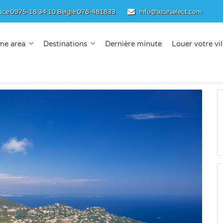
nce
0975-18 34 10
België
078-481833
info@azurselect.com
me area
Destinations
Dernière minute
Louer votre vil