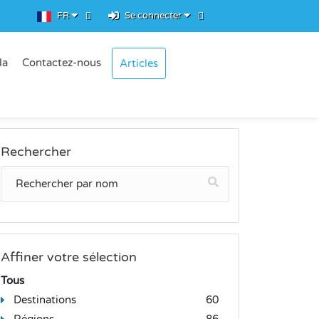
FR
Se connecter
la
Contactez-nous
Articles
Rechercher
Affiner votre sélection
Tous
Destinations
60
Régions
86