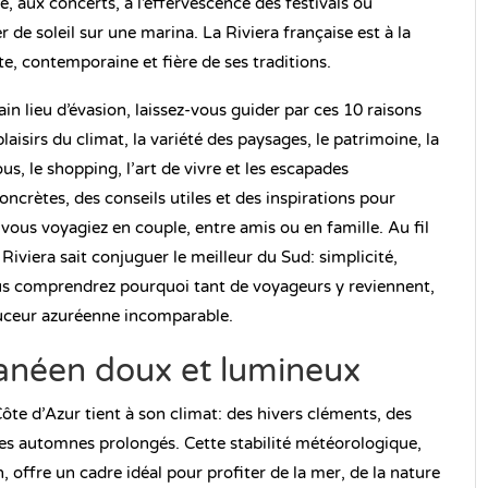
ie, aux concerts, à l’effervescence des festivals ou
de soleil sur une marina. La Riviera française est à la
nte, contemporaine et fière de ses traditions.
in lieu d’évasion, laissez-vous guider par ces 10 raisons
plaisirs du climat, la variété des paysages, le patrimoine, la
ous, le shopping, l’art de vivre et les escapades
ncrètes, des conseils utiles et des inspirations pour
vous voyagiez en couple, entre amis ou en famille. Au fil
iviera sait conjuguer le meilleur du Sud: simplicité,
vous comprendrez pourquoi tant de voyageurs y reviennent,
ouceur azuréenne incomparable.
ranéen doux et lumineux
Côte d’Azur tient à son climat: des hivers cléments, des
es automnes prolongés. Cette stabilité météorologique,
, offre un cadre idéal pour profiter de la mer, de la nature