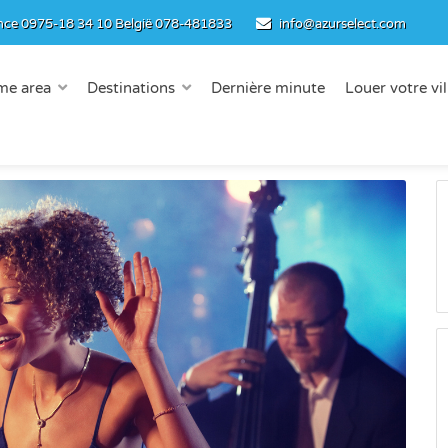
nce
0975-18 34 10
België
078-481833
info@azurselect.com
me area
Destinations
Dernière minute
Louer votre vil