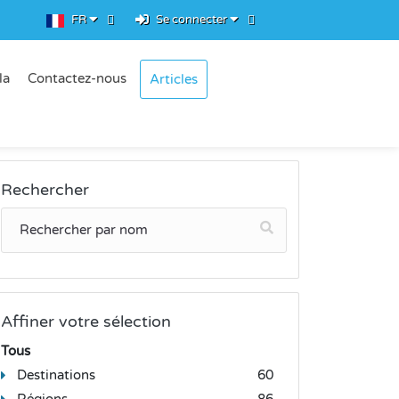
FR
Se connecter
la
Contactez-nous
Articles
Rechercher
Affiner votre sélection
Tous
Destinations
60
Régions
86