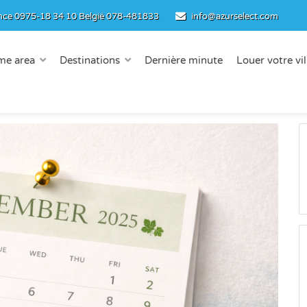
nce
0975-18 34 10
België
078-481833
info@azurselect.com
me area
Destinations
Dernière minute
Louer votre vil