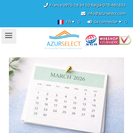
France
0975-18 34 10
België
078-481833
info@azurselect.com
FR
Se connecter