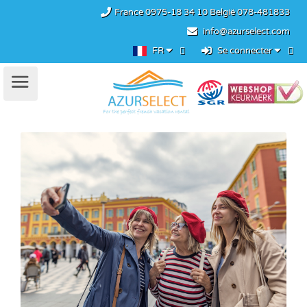
France
0975-18 34 10
België
078-481833
info@azurselect.com
FR
Se connecter