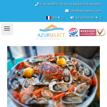
France
0975-18 34 10
België
078-481833
info@azurselect.com
FR
Se connecter