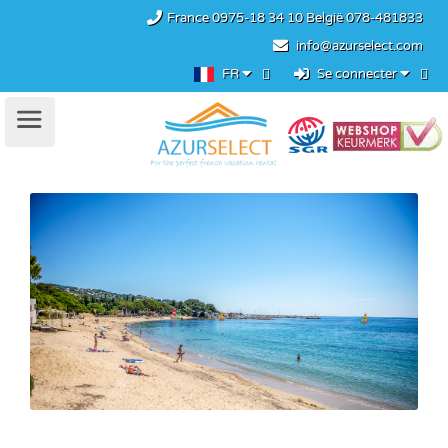
France
0975-18 34 10
België
078-481833
info@azurselect.com
FR
Se connecter