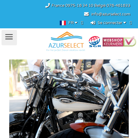
France
0975-18 34 10
België
078-481833
info@azurselect.com
FR
Se connecter