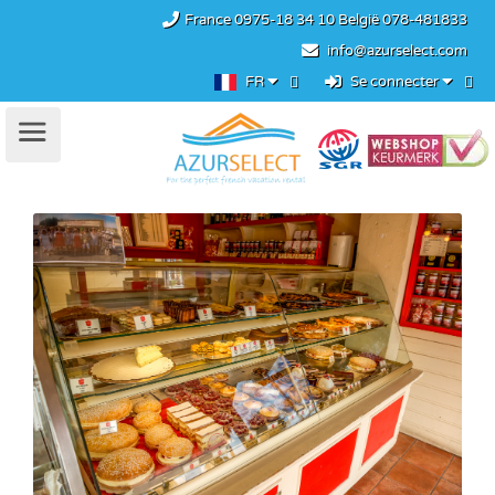
France
0975-18 34 10
België
078-481833
info@azurselect.com
FR
Se connecter