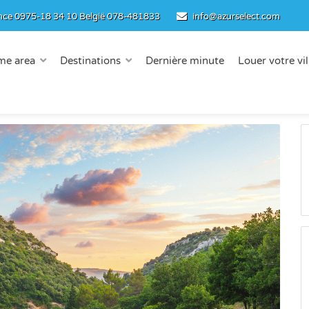
nce
0975-18 34 10
België
078-481833
info@azurselect.com
me area
Destinations
Dernière minute
Louer votre vil