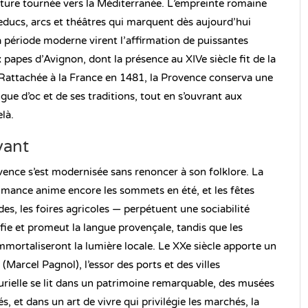
ture tournée vers la Méditerranée. L’empreinte romaine
educs, arcs et théâtres qui marquent dès aujourd’hui
 période moderne virent l’affirmation de puissantes
papes d’Avignon, dont la présence au XIVe siècle fit de la
r. Rattachée à la France en 1481, la Provence conserva une
gue d’oc et de ses traditions, tout en s’ouvrant aux
là.
vant
rovence s’est modernisée sans renoncer à son folklore. La
shumance anime encore les sommets en été, et les fêtes
des, les foires agricoles — perpétuent une sociabilité
ifie et promeut la langue provençale, tandis que les
mmortaliseront la lumière locale. Le XXe siècle apporte un
(Marcel Pagnol), l’essor des ports et des villes
plurielle se lit dans un patrimoine remarquable, des musées
, et dans un art de vivre qui privilégie les marchés, la