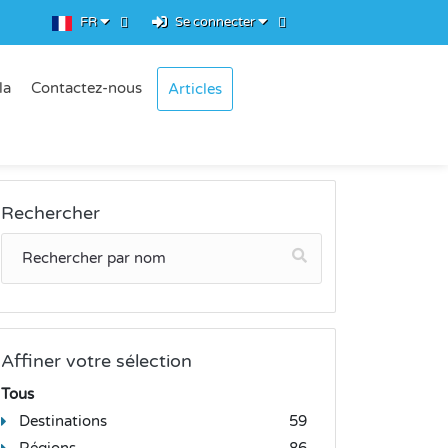
FR
Se connecter
la
Contactez-nous
Articles
Rechercher
Affiner votre sélection
Tous
Destinations
59
Régions
86