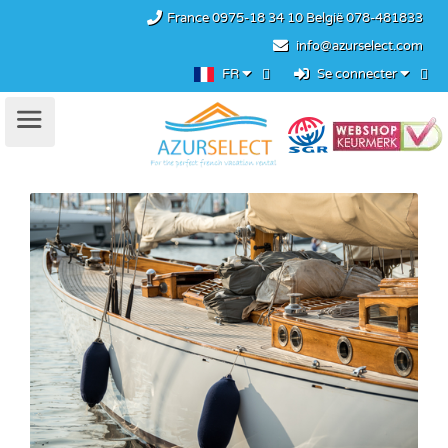
France
0975-18 34 10
België
078-481833
info@azurselect.com
FR
Se connecter