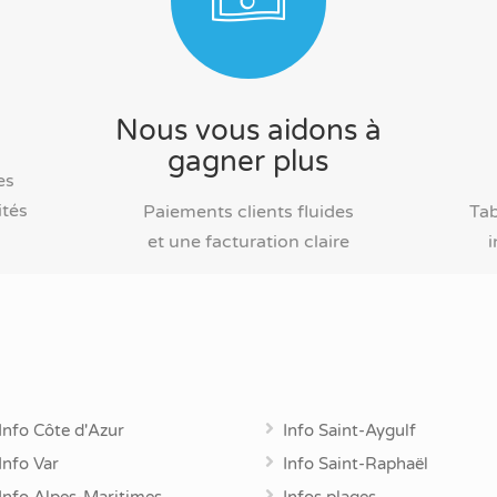
Nous vous aidons à
gagner plus
es
ités
Paiements clients fluides
Tab
et une facturation claire
i
Info Côte d'Azur
Info Saint-Aygulf
Info Var
Info Saint-Raphaël
Info Alpes-Maritimes
Infos plages