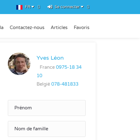
FR
Se connecter
la
Contactez-nous
Articles
Favoris
Yves Léon
France
0975-18 34
10
België
078-481833