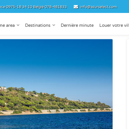
nce
0975-18 34 10
België
078-481833
info@azurselect.com
me area
Destinations
Dernière minute
Louer votre vil