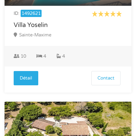
ID:
1492621
Villa Yoselin
Sainte-Maxime
10
4
4
Détail
Contact