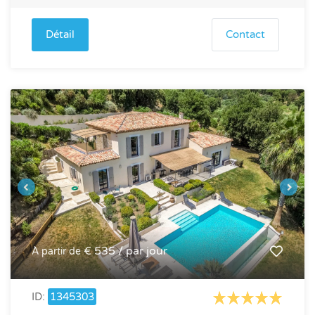
Détail
Contact
€ 535 / par jour
À partir de
ID:
1345303