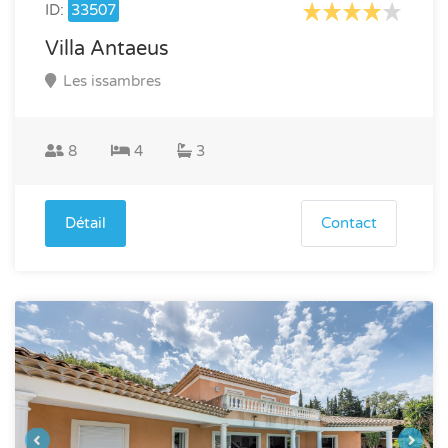
ID:
33507
Villa Antaeus
Les issambres
8
4
3
Détail
Contact