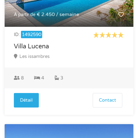
€ 2.450 / semaine
À partir de
ID:
1492590
Villa Lucena
Les issambres
8
4
3
Détail
Contact