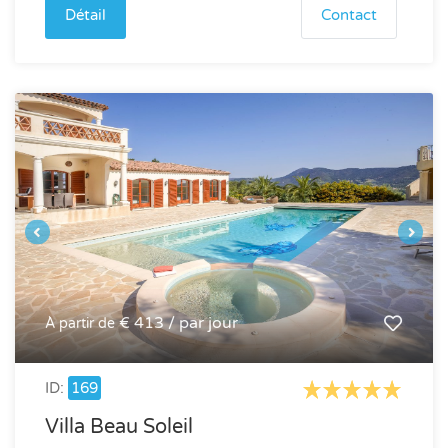
Détail
Contact
€ 413 / par jour
À partir de
ID:
169
Villa Beau Soleil