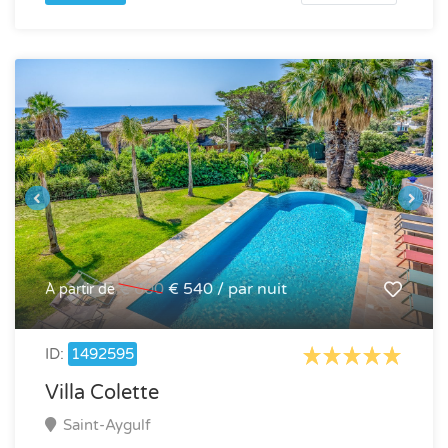
€ 600
€ 540 / par nuit
À partir de
ID:
1492595
Villa Colette
Saint-Aygulf