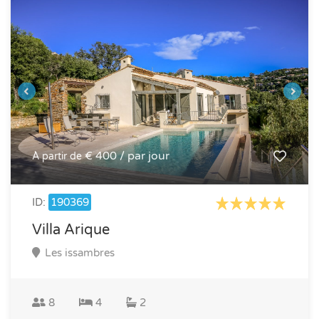
€ 400 / par jour
À partir de
ID:
190369
Villa Arique
Les issambres
8
4
2