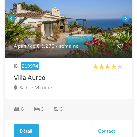
€ 1.275 / semaine
À partir de
ID:
210974
Villa Aureo
Sainte-Maxime
6
3
3
Détail
Contact