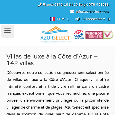
France
0975-18 34 10
België
078-481833
info@azurselect.com
FR
Se connecter
Villas de luxe à la Côte d'Azur –
142 villas
Découvrez notre collection soigneusement sélectionnée
de villas de luxe à la Côte d'Azur. Chaque villa offre
intimité, confort et art de vivre raffiné dans un cadre
français exceptionnel, que vous recherchiez une piscine
privée, un environnement privilégié ou la proximité de
villages de charme et de plages. AzurSelect est spécialisé
dans la location de villas haut de gamme sur la Côte