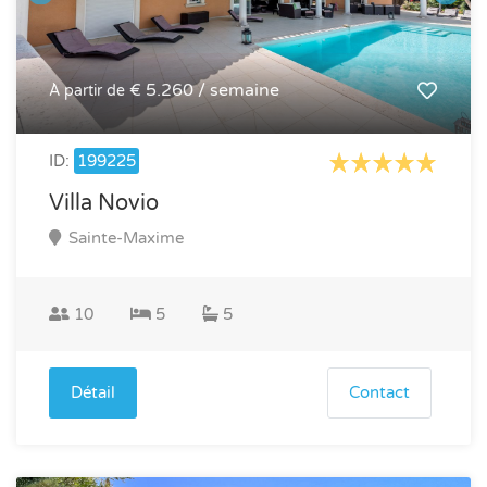
€ 5.260 / semaine
À partir de
ID:
199225
Villa Novio
Sainte-Maxime
10
5
5
Détail
Contact