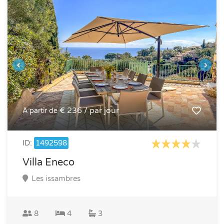
€ 236 / par jour
À partir de
ID:
1492598
Villa Eneco
Les issambres
8
4
3