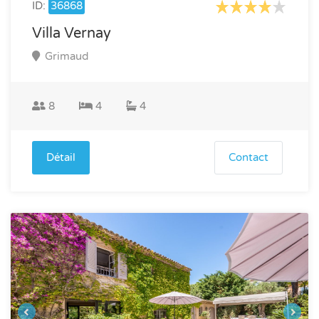
ID:
36868
Villa Vernay
Grimaud
8
4
4
Détail
Contact