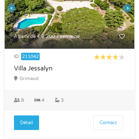
€ 2.200 / semaine
À partir de
ID:
211042
Villa Jessalyn
Grimaud
8
4
3
Détail
Contact