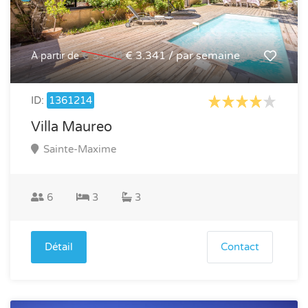
€ 3.930
€ 3.341 / par semaine
À partir de
ID:
1361214
Villa Maureo
Sainte-Maxime
6
3
3
Détail
Contact