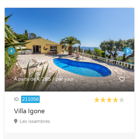
€ 285 / par jour
À partir de
ID:
211056
Villa Igone
Les issambres