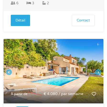
6
3
2
Détail
Contact
€ 4.800
€ 4.080 / par semaine
À partir de