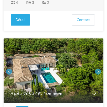
6
3
2
Détail
Contact
€ 3.495 / semaine
À partir de