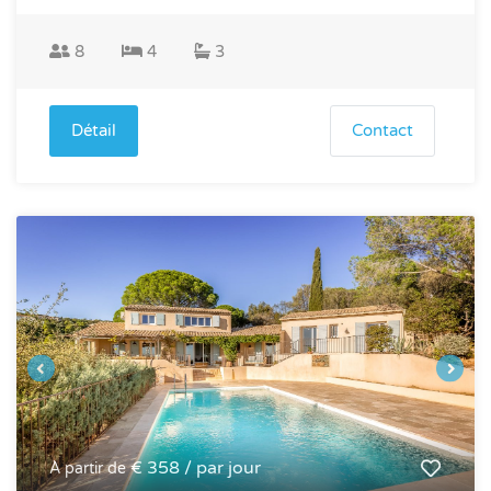
8
4
3
Détail
Contact
€ 358 / par jour
À partir de