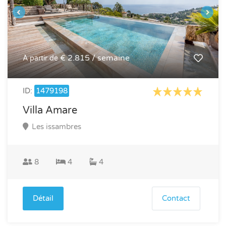
€ 2.815 / semaine
À partir de
ID:
1479198
Villa Amare
Les issambres
8
4
4
Détail
Contact