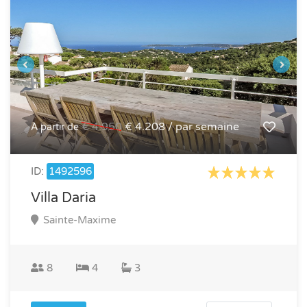
€ 4.950
€ 4.208 / par semaine
À partir de
ID:
1492596
Villa Daria
Sainte-Maxime
8
4
3