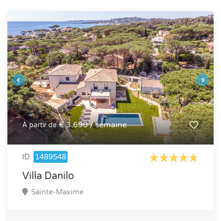
€ 3.690 / semaine
À partir de
ID:
1489548
Villa Danilo
Sainte-Maxime