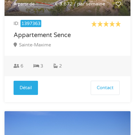
€ 4.590
€ 3.672 / par semaine
À partir de
ID:
1397363
Appartement Sence
Sainte-Maxime
6
3
2
Détail
Contact