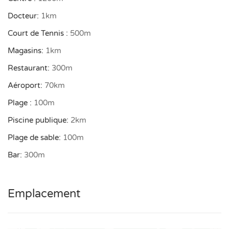
Place de parking
Docteur:
1km
Environnement
Les frais supplémentaires, ou si les chiens sont autorisés,
ainsi que d’autres informations importantes se trouvent en
Court de Tennis :
500m
Canoe sport
bas de cette page sous « Important ».
Magasins:
1km
Magasins
Restaurant:
300m
Mini-golf
Aéroport:
70km
Parcours de golfe
Plage :
100m
Pêche
Piscine publique:
2km
Plages
Plage de sable:
100m
Restaurant
Bar:
300m
Tennis
Voile
Vues
Emplacement
Belle vue
Vue mer