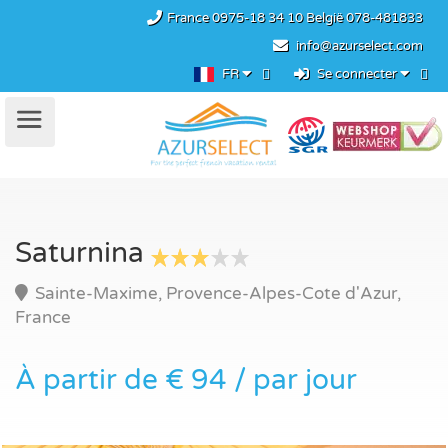
France
0975-18 34 10
België
078-481833
info@azurselect.com
FR
Se connecter
Saturnina
Sainte-Maxime, Provence-Alpes-Cote d'Azur,
France
À partir de € 94 / par jour