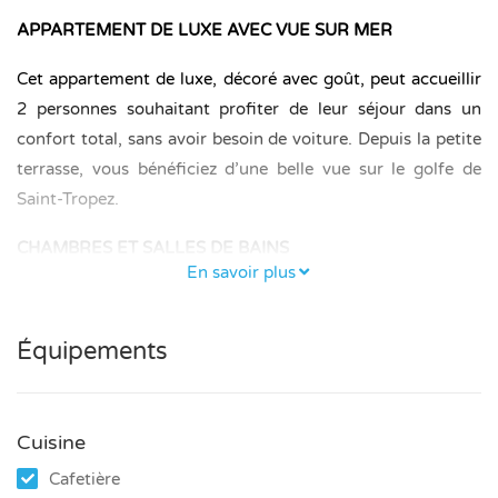
APPARTEMENT DE LUXE AVEC VUE SUR MER
Cet appartement de luxe, décoré avec goût, peut accueillir
2 personnes souhaitant profiter de leur séjour dans un
confort total, sans avoir besoin de voiture. Depuis la petite
terrasse, vous bénéficiez d’une belle vue sur le golfe de
Saint-Tropez.
CHAMBRES ET SALLES DE BAINS
En savoir plus
L’appartement comprend une chambre avec un lit
boxspring de 2,00 x 1,80 m ainsi qu’une salle de bains avec
Équipements
douche à effet pluie.
CUISINE ET SÉJOUR
Cuisine
La cuisine est entièrement équipée et dispose notamment
Cafetière
d’une machine Nespresso et d’une cafetière Senseo.