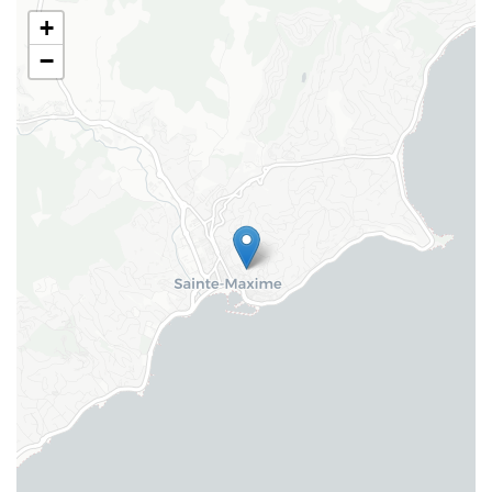
+
Suppléments
−
Aspirateur
Lecteur DVD
Machine à expresso
Meublé loué
Meubles de jardin
Smart TV
TV par satellite
Wifi