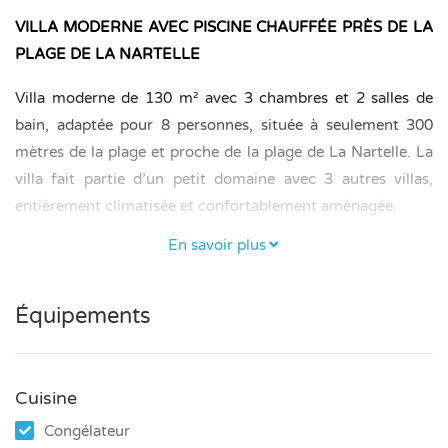
VILLA MODERNE AVEC PISCINE CHAUFFÉE PRÈS DE LA
PLAGE DE LA NARTELLE
Villa moderne de 130 m² avec 3 chambres et 2 salles de
bain, adaptée pour 8 personnes, située à seulement 300
mètres de la plage et proche de la plage de La Nartelle. La
villa fait partie d’un petit domaine avec 3 autres villas,
entièrement climatisée et confortablement aménagée.
CHAMBRES ET SALLES DE BAIN
En savoir plus
– Premier étage : chambre principale avec lit double (160 ×
200 cm) et salle de bain avec douche.
Équipements
– Chambre 2 : lit double (160 × 200 cm).
– Chambre 3 : 2 lits superposés (80 × 200 cm chacun).
Cuisine
Congélateur
– Chambre 2 et 3 partagent une salle de bain avec douche.