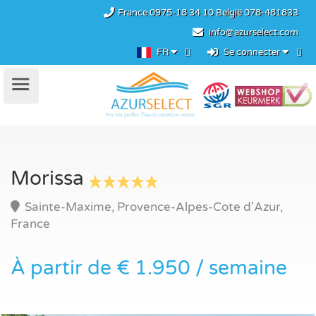
France
0975-18 34 10
België
078-481833
info@azurselect.com
FR
Se connecter
Morissa
Sainte-Maxime, Provence-Alpes-Cote d'Azur,
France
À partir de € 1.950 / semaine