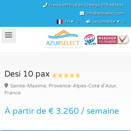
France
0975-18 34 10
België
078-481833
info@azurselect.com
FR
Se connecter
Desi 10 pax
Sainte-Maxime, Provence-Alpes-Cote d'Azur,
France
À partir de € 3.260 / semaine