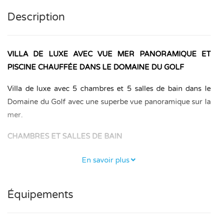
Description
VILLA DE LUXE AVEC VUE MER PANORAMIQUE ET
PISCINE CHAUFFÉE DANS LE DOMAINE DU GOLF
Villa de luxe avec 5 chambres et 5 salles de bain dans le
Domaine du Golf avec une superbe vue panoramique sur la
mer.
CHAMBRES ET SALLES DE BAIN
– Rez-de-chaussée : 2 chambres, chacune avec salle de
En savoir plus
bain privative. Elles disposent chacune d’une entrée
séparée mais aussi d’une porte communicante, pratique si
Équipements
vous voyagez avec des enfants.