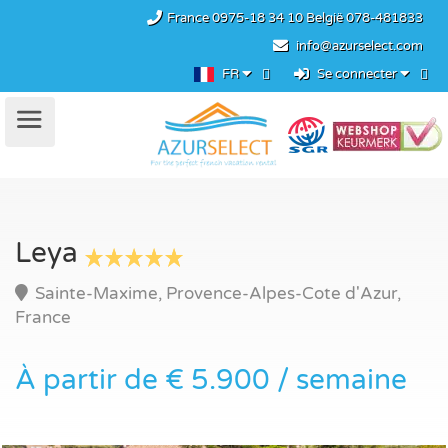
France
0975-18 34 10
België
078-481833
info@azurselect.com
FR
Se connecter
Leya
Sainte-Maxime, Provence-Alpes-Cote d'Azur,
France
À partir de € 5.900 / semaine