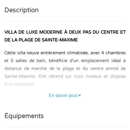
Description
VILLA DE LUXE MODERNE À DEUX PAS DU CENTRE ET
DE LA PLAGE DE SAINTE-MAXIME
Cette villa neuve entièrement climatisée, avec 4 chambres
et 5 salles de bain, bénéficie d’un emplacement idéal à
distance de marche de la plage et du centre animé de
Sainte-Maxime. Elle s’étend sur trois niveaux et dispose
d’un ascenseur.
En savoir plus
CHAMBRES ET SALLES DE BAIN
– Étage supérieur : entrée, salon avec coin repas et cuisine
Équipements
haut de gamme équipée d’un four, d’un micro-ondes, d’un
réfrigérateur-congélateur et d’une cave à vin.