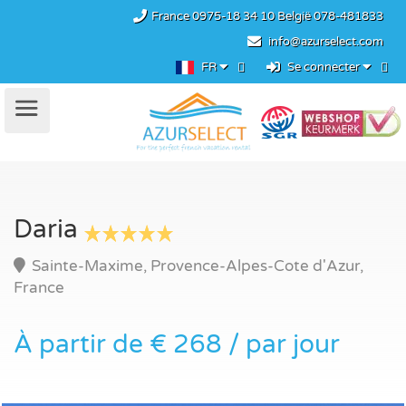
France
0975-18 34 10
België
078-481833
info@azurselect.com
FR
Se connecter
Daria
Sainte-Maxime, Provence-Alpes-Cote d'Azur,
France
À partir de € 268 / par jour