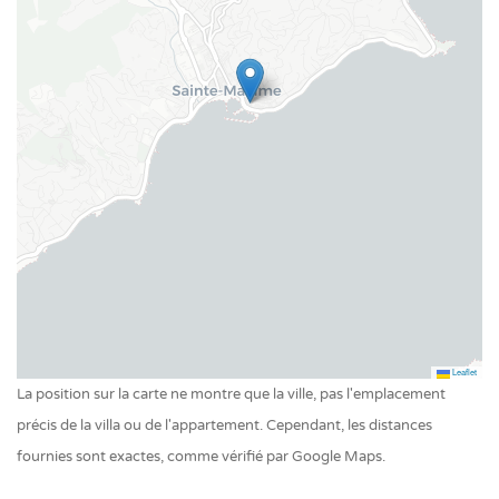
Les coûts supplémentaires, l’acceptation des chiens et
Piscine privée extérieur
d’autres informations importantes se trouvent en bas de
cette page sous « Important ».
Leaflet
La position sur la carte ne montre que la ville, pas l'emplacement
précis de la villa ou de l'appartement. Cependant, les distances
fournies sont exactes, comme vérifié par Google Maps.