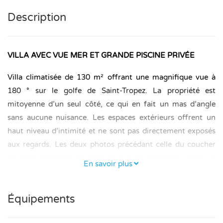
Description
VILLA AVEC VUE MER ET GRANDE PISCINE PRIVÉE
Villa climatisée de 130 m² offrant une magnifique vue à
180 ° sur le golfe de Saint-Tropez. La propriété est
mitoyenne d’un seul côté, ce qui en fait un mas d’angle
sans aucune nuisance. Les espaces extérieurs offrent un
haut niveau d’intimité et ne sont pas directement exposés
aux regards. Les deux photos précédant celle du coucher
de soleil montrent la jonction avec la propriété voisine et
En savoir plus
vous permettent d’apprécier la situation par vous-même.
Comme vous pouvez le constater, il n’existe aucune vue
Équipements
directe sur la terrasse, le jardin ou la piscine. La partie
voisine n’est occupée qu’à de très rares occasions et n’offre