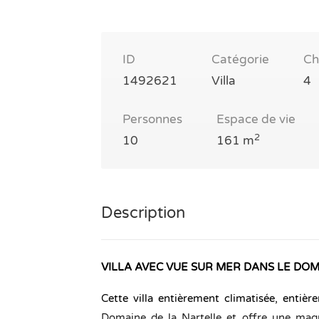
ID
Catégorie
Ch
1492621
Villa
4
Personnes
Espace de vie
2
10
161 m
Description
VILLA AVEC VUE SUR MER DANS LE DO
Cette villa entièrement climatisée, entiè
Domaine de la Nartelle et offre une magni