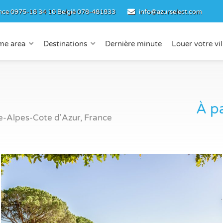
nce
0975-18 34 10
België
078-481833
info@azurselect.com
me area
Destinations
Dernière minute
Louer votre vil
À pa
-Alpes-Cote d'Azur, France