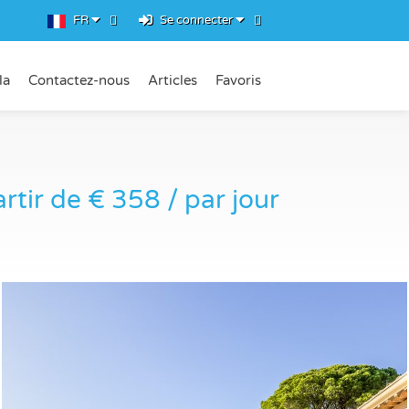
FR
Se connecter
la
Contactez-nous
Articles
Favoris
rtir de € 358 / par jour