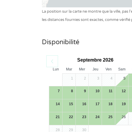
La position sur la carte ne montre que la ville, pas
les distances fournies sont exactes, comme vérifié
Disponibilité
Septembre 2026
Lun
Mar
Mer
Jeu
Ven
Sam
1
2
3
4
5
7
8
9
10
11
12
14
15
16
17
18
19
21
22
23
24
25
26
28
29
30