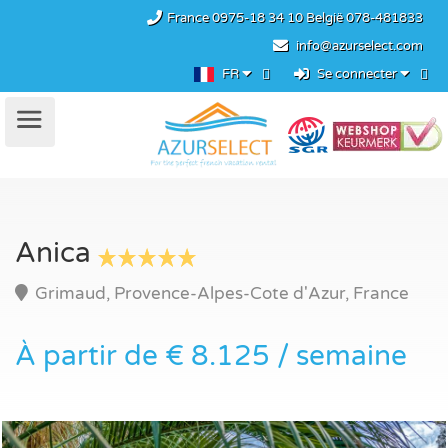
France
0975-18 34 10
België
078-481833
info@azurselect.com
FR
Se connecter
Anica
Grimaud, Provence-Alpes-Cote d'Azur, France
À partir de € 8.125 / semaine