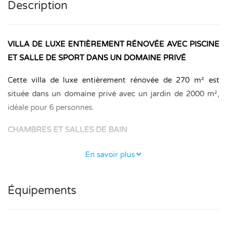
Description
VILLA DE LUXE ENTIÈREMENT RÉNOVÉE AVEC PISCINE
ET SALLE DE SPORT DANS UN DOMAINE PRIVÉ
Cette villa de luxe entièrement rénovée de 270 m² est
située dans un domaine privé avec un jardin de 2000 m²,
idéale pour 6 personnes.
CHAMBRES ET SALLES DE BAIN
Au rez-de-chaussée, une chambre climatisée avec lit
En savoir plus
double (180 × 200 cm) et salle de bain privative.
À l’étage, deux chambres climatisées, chacune avec salle de
Équipements
bain attenante – l’une avec lit double (180 × 200 cm) et
l’autre avec lit double (160 × 200 cm) et lit simple (90 × 200