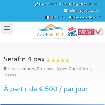
France
0975-18 34 10
België
078-481833
info@azurselect.com
FR
Se connecter
Serafin 4 pax
Les issambres, Provence-Alpes-Cote d'Azur,
France
À partir de € 500 / par jour