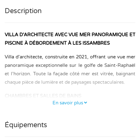
Description
VILLA D’ARCHITECTE AVEC VUE MER PANORAMIQUE ET
PISCINE À DÉBORDEMENT À LES ISSAMBRES
Villa d’architecte, construite en 2021, offrant une vue mer
panoramique exceptionnelle sur le golfe de Saint-Raphaël
et l’horizon. Toute la façade côté mer est vitrée, baignant
chaque pièce de lumière et de paysages spectaculaires.
CHAMBRES ET SALLES DE BAINS
En savoir plus
Au rez-de-chaussée se trouve une chambre de 20 m² avec
un lit de 180 cm, une salle de bains avec WC (8 m²) et un
Équipements
dressing de 4 m². Cette chambre est accessible aux
personnes à mobilité réduite et offre un accès direct à la