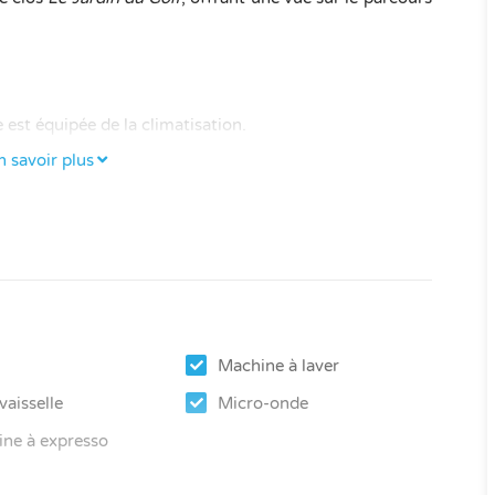
est équipée de la climatisation.
n savoir plus
e la climatisation.
tage.
Machine à laver
pée et donne sur la salle à manger dans la véranda
vaisselle
Micro-onde
ne à expresso