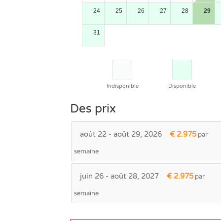
24
25
26
27
28
29
31
Indisponible
Disponible
Des prix
août 22 - août 29, 2026
€ 2.975
par
semaine
juin 26 - août 28, 2027
€ 2.975
par
semaine