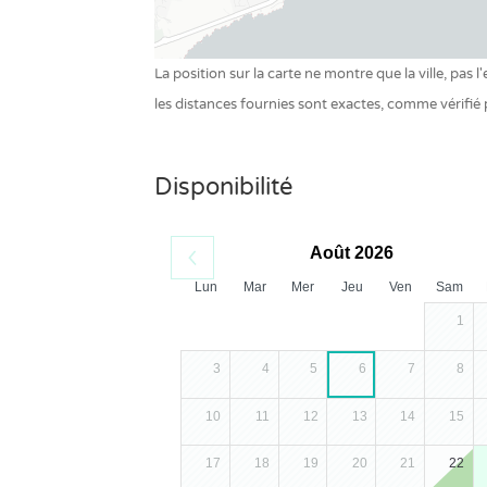
La position sur la carte ne montre que la ville, pas
les distances fournies sont exactes, comme vérifié
Disponibilité
Août 2026
Lun
Mar
Mer
Jeu
Ven
Sam
1
3
4
5
6
7
8
10
11
12
13
14
15
17
18
19
20
21
22