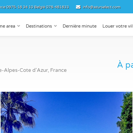
nce
0975-18 34 10
België
078-481833
info@azurselect.com
me area
Destinations
Dernière minute
Louer votre vil
À pa
-Alpes-Cote d'Azur, France