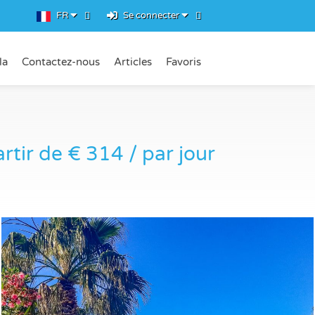
FR
Se connecter
la
Contactez-nous
Articles
Favoris
rtir de € 314 / par jour