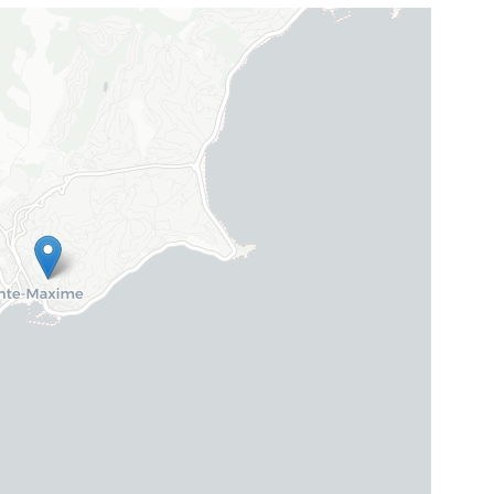
ne à expresso
TV par satellite
es de jardin
Wifi
il electrique
es de jardin