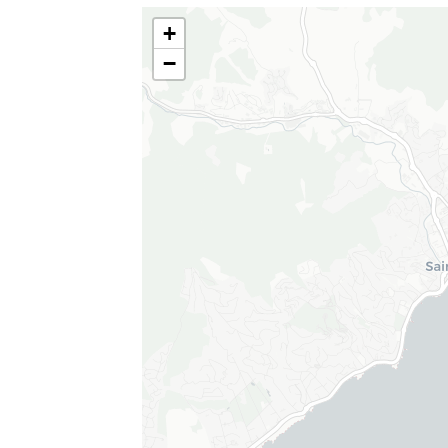
Suppléments
+
−
Chaise bébé
Machi
Grille
Meubl
Lit de bébé
Porta
Jardin
Jardin privé clôturé
Meubl
Piscine
Piscine privée extérieur