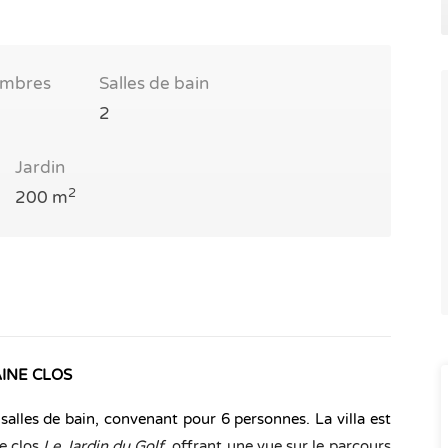
mbres
Salles de bain
2
Jardin
2
200 m
AINE CLOS
salles de bain, convenant pour 6 personnes. La villa est
e clos
Le Jardin du Golf
, offrant une vue sur le parcours