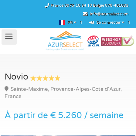
France
0975-18 34 10
België
078-481833
info@azurselect.com
FR
Se connecter
Novio
Sainte-Maxime, Provence-Alpes-Cote d'Azur,
France
À partir de € 5.260 / semaine