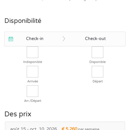
Poolhouse
Disponibilité
Check-in
Check-out
Indisponible
Disponible
Arrivée
Départ
Arr./Départ
Des prix
août 15 - oct. 10, 2026
€ 5.260
par semaine