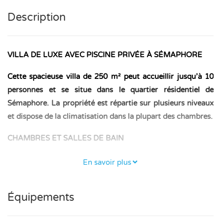
Description
VILLA DE LUXE AVEC PISCINE PRIVÉE À SÉMAPHORE
Cette spacieuse villa de 250 m² peut accueillir jusqu’à 10
personnes et se situe dans le quartier résidentiel de
Sémaphore. La propriété est répartie sur plusieurs niveaux
et dispose de la climatisation dans la plupart des chambres.
CHAMBRES ET SALLES DE BAIN
– Niveau piscine : une chambre avec un lit double (160 ×
En savoir plus
200 cm), dressing et salle de bain ; une chambre avec un lit
double (160 × 200 cm) et salle de bain.
Équipements
– Premier étage : deux chambres, l’une avec un lit double