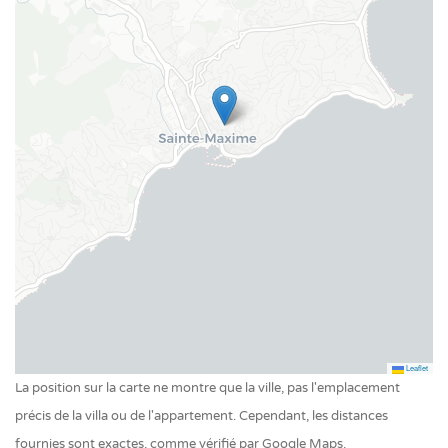
Portail electrique
Terrain de pétanque
TV
TV par satellite
Volets
Wifi
Jardin
Douche de jardin
Jardin privé
Meubles de jardin
Terrain de pétanque
Leaflet
Piscine
La position sur la carte ne montre que la ville, pas l'emplacement
Piscine privée extérieur
précis de la villa ou de l'appartement. Cependant, les distances
fournies sont exactes, comme vérifié par Google Maps.