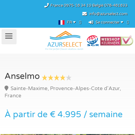
France
0975-18 34 10
België
078-481833
info@azurselect.com
FR
Se connecter
Anselmo
Sainte-Maxime, Provence-Alpes-Cote d'Azur,
France
À partir de € 4.995 / semaine