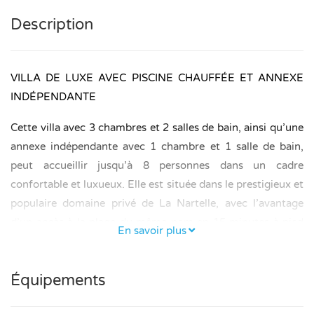
Description
VILLA DE LUXE AVEC PISCINE CHAUFFÉE ET ANNEXE
INDÉPENDANTE
Cette villa avec 3 chambres et 2 salles de bain, ainsi qu’une
annexe indépendante avec 1 chambre et 1 salle de bain,
peut accueillir jusqu’à 8 personnes dans un cadre
confortable et luxueux. Elle est située dans le prestigieux et
populaire domaine privé de La Nartelle, avec l’avantage
d’un accès à la plage du même nom en 15 minutes à pied
En savoir plus
ou en 3 minutes en voiture, avec possibilité de stationner
dans le domaine.
Équipements
Le jardin de 2700 m² dispose d’un parking couvert pour 1
voiture et d’une piscine chauffée de 10 × 4 mètres. Une