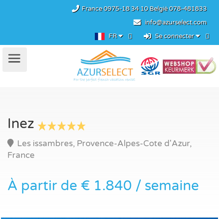
France
0975-18 34 10
België
078-481833
info@azurselect.com
FR
Se connecter
Inez
Les issambres, Provence-Alpes-Cote d'Azur,
France
À partir de € 1.840 / semaine