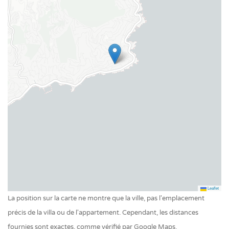
TV
Des frais supplémentaires, ou chiens admis, ainsi que
Wifi
d’autres informations importantes se trouvent en bas de
cette page sous « Important ».
Jardin
Terrain de pétanque
Permis de location:
83107 000512 1P
Piscine
Piscine chauffée
Piscine privée extérieur
Leaflet
La position sur la carte ne montre que la ville, pas l'emplacement
précis de la villa ou de l'appartement. Cependant, les distances
fournies sont exactes, comme vérifié par Google Maps.