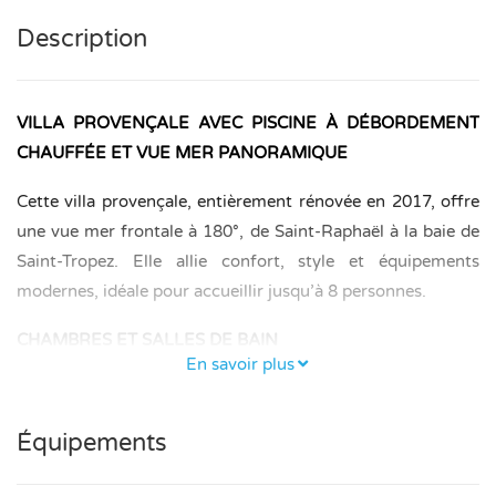
Description
VILLA PROVENÇALE AVEC PISCINE À DÉBORDEMENT
CHAUFFÉE ET VUE MER PANORAMIQUE
Cette villa provençale, entièrement rénovée en 2017, offre
une vue mer frontale à 180°, de Saint-Raphaël à la baie de
Saint-Tropez. Elle allie confort, style et équipements
modernes, idéale pour accueillir jusqu’à 8 personnes.
CHAMBRES ET SALLES DE BAIN
En savoir plus
– Suite parentale avec lit double (180 × 200 cm), dressing,
balcon et salle de bains privative avec baignoire, douche à
Équipements
l’italienne, double lavabo et WC.